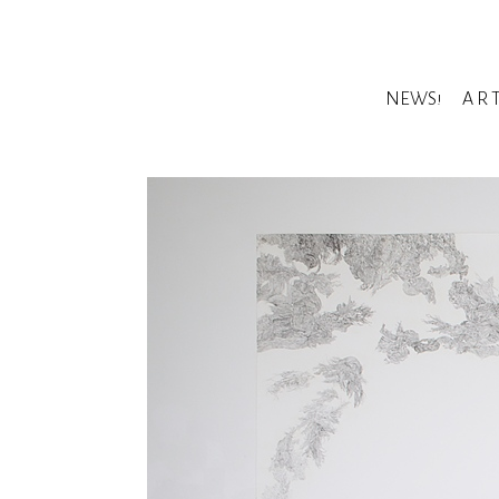
NEWS!
A R 