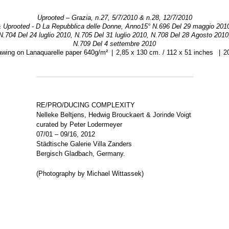
Uprooted – Grazia, n.27, 5/7/2010 & n.28, 12/7/2010
 Uprooted - D La Repubblica delle Donne, Anno15° N.696 Del 29 maggio 201
N.704 Del 24 luglio 2010, N.705 Del 31 luglio 2010, N.708 Del 28 Agosto 2010
N.709 Del 4 settembre 2010
awing on Lanaquarelle paper 640g/m²
2,85 x 130 cm. / 112 x 51 inches
2
RE/PRO/DUCING COMPLEXITY
Nelleke Beltjens, Hedwig Brouckaert & Jorinde Voigt
curated by Peter Lodermeyer
07/01 – 09/16, 2012
Städtische Galerie Villa Zanders
Bergisch Gladbach, Germany.
(Photography by Michael Wittassek)