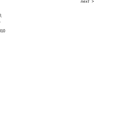
next
>
0,
,
010