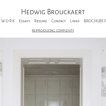
Hedwig Brouckaert
T W O R K
Essays
Resume
Contact
Links
BROCHURE Pe
RE/PRO/DUCING COMPLEXITY